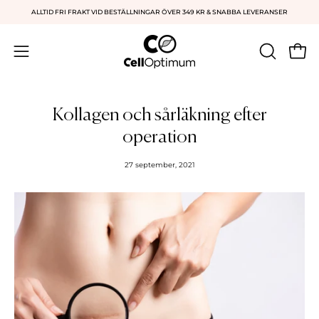
Hoppa
ALLTID FRI FRAKT VID BESTÄLLNINGAR ÖVER 349 KR & SNABBA LEVERANSER
till
innehåll
Öppn
ÖPPNA
Öppna
SÖKFÄLT
navigationsmeny
Kollagen och sårläkning efter
operation
27 september, 2021