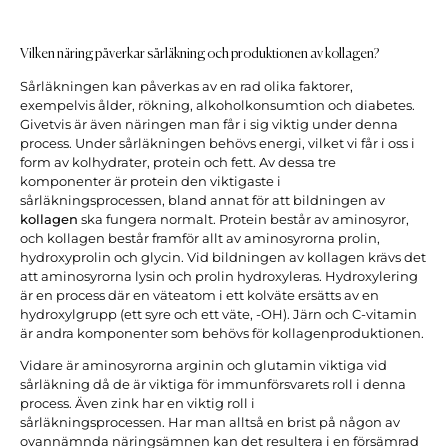
Vilken näring påverkar sårläkning och produktionen av kollagen?
Sårläkningen kan påverkas av en rad olika faktorer,
exempelvis ålder, rökning, alkoholkonsumtion och diabetes.
Givetvis är även näringen man får i sig viktig under denna
process. Under sårläkningen behövs energi, vilket vi får i oss i
form av kolhydrater, protein och fett. Av dessa tre
komponenter är protein den viktigaste i
sårläkningsprocessen, bland annat för att bildningen av
kollagen
ska fungera normalt. Protein består av aminosyror,
och kollagen består framför allt av aminosyrorna prolin,
hydroxyprolin och glycin. Vid bildningen av kollagen krävs det
att aminosyrorna lysin och prolin hydroxyleras. Hydroxylering
är en process där en väteatom i ett kolväte ersätts av en
hydroxylgrupp (ett syre och ett väte, -OH). Järn och C-vitamin
är andra komponenter som behövs för kollagenproduktionen.
Vidare är aminosyrorna arginin och glutamin viktiga vid
sårläkning då de är viktiga för immunförsvarets roll i denna
process. Även zink har en viktig roll i
sårläkningsprocessen. Har man alltså en brist på någon av
ovannämnda näringsämnen kan det resultera i en försämrad