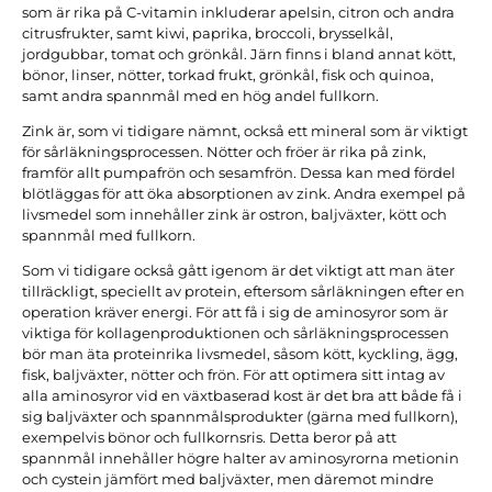
som är rika på C-vitamin inkluderar apelsin, citron och andra
citrusfrukter, samt kiwi, paprika, broccoli, brysselkål,
jordgubbar, tomat och grönkål. Järn finns i bland annat kött,
bönor, linser, nötter, torkad frukt, grönkål, fisk och quinoa,
samt andra spannmål med en hög andel fullkorn.
Zink är, som vi tidigare nämnt, också ett mineral som är viktigt
för sårläkningsprocessen. Nötter och fröer är rika på zink,
framför allt pumpafrön och sesamfrön. Dessa kan med fördel
blötläggas för att öka absorptionen av zink. Andra exempel på
livsmedel som innehåller zink är ostron, baljväxter, kött och
spannmål med fullkorn.
Som vi tidigare också gått igenom är det viktigt att man äter
tillräckligt, speciellt av protein, eftersom sårläkningen efter en
operation kräver energi. För att få i sig de aminosyror som är
viktiga för kollagenproduktionen och sårläkningsprocessen
bör man äta proteinrika livsmedel, såsom kött, kyckling, ägg,
fisk, baljväxter, nötter och frön. För att optimera sitt intag av
alla aminosyror vid en växtbaserad kost är det bra att både få i
sig baljväxter och spannmålsprodukter (gärna med fullkorn),
exempelvis bönor och fullkornsris. Detta beror på att
spannmål innehåller högre halter av aminosyrorna metionin
och cystein jämfört med baljväxter, men däremot mindre