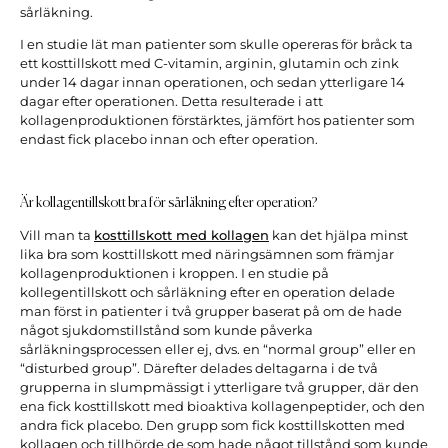
sårläkning.
I en studie lät man patienter som skulle opereras för bråck ta
ett kosttillskott med C-vitamin, arginin, glutamin och zink
under 14 dagar innan operationen, och sedan ytterligare 14
dagar efter operationen. Detta resulterade i att
kollagenproduktionen förstärktes, jämfört hos patienter som
endast fick placebo innan och efter operation.
Är kollagentillskott bra för sårläkning efter operation?
Vill man ta
kosttillskott med kollagen
kan det hjälpa minst
lika bra som kosttillskott med näringsämnen som främjar
kollagenproduktionen i kroppen. I en studie på
kollegentillskott och sårläkning efter en operation delade
man först in patienter i två grupper baserat på om de hade
något sjukdomstillstånd som kunde påverka
sårläkningsprocessen eller ej, dvs. en “normal group” eller en
“disturbed group”. Därefter delades deltagarna i de två
grupperna in slumpmässigt i ytterligare två grupper, där den
ena fick kosttillskott med bioaktiva kollagenpeptider, och den
andra fick placebo. Den grupp som fick kosttillskotten med
kollagen och tillhörde de som hade något tillstånd som kunde