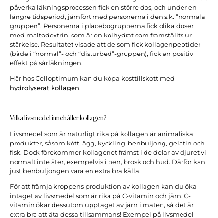
påverka läkningsprocessen fick en större dos, och under en
längre tidsperiod, jämfört med personerna i den s.k. ”normala
gruppen”. Personerna i placebogrupperna fick olika doser
med maltodextrin, som är en kolhydrat som framställts ur
stärkelse. Resultatet visade att de som fick kollagenpeptider
(både i “normal”- och “disturbed”-gruppen), fick en positiv
effekt på sårläkningen.
Här hos Celloptimum kan du köpa kosttillskott med
hydrolyserat kollagen
.
Vilka livsmedel innehåller kollagen?
Livsmedel som är naturligt rika på kollagen är animaliska
produkter, såsom kött, ägg, kyckling, benbuljong, gelatin och
fisk. Dock förekommer kollagenet främst i de delar av djuret vi
normalt inte äter, exempelvis i ben, brosk och hud. Därför kan
just benbuljongen vara en extra bra källa.
För att främja kroppens produktion av kollagen kan du öka
intaget av livsmedel som är rika på C-vitamin och järn. C-
vitamin ökar dessutom upptaget av järn i maten, så det är
extra bra att äta dessa tillsammans! Exempel på livsmedel