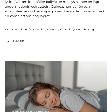
lysin. Tvärtom innehåller baljväxter mer lysin, men en lägre
andel metionin och cystein. Quinoa, hampafrön och
sojaprotein är dock exempel på växtbaserade livsmedel med
en komplett aminosyraprofil.
Taggar:
Ärrläkning/Scar healing
Hud/Skin
Sårläkning/Wound healing
SHARE
Kollagen/collagen
Sömn/sleep