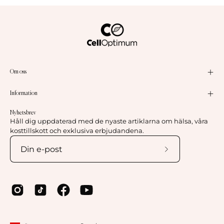
Om oss
Information
Nyhetsbrev
Håll dig uppdaterad med de nyaste artiklarna om hälsa, våra
kosttillskott och exklusiva erbjudandena.
Prenumerera
på
vårt
nyhetsbrev
Land
Språk