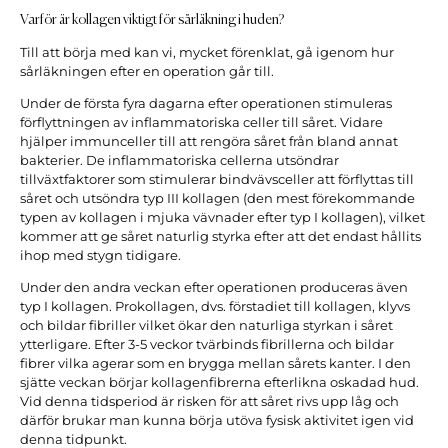
Varför är kollagen viktigt för sårläkning i huden?
Till att börja med kan vi, mycket förenklat, gå igenom hur
sårläkningen efter en operation går till.
Under de första fyra dagarna efter operationen stimuleras
förflyttningen av inflammatoriska celler till såret. Vidare
hjälper immunceller till att rengöra såret från bland annat
bakterier. De inflammatoriska cellerna utsöndrar
tillväxtfaktorer som stimulerar bindvävsceller att förflyttas till
såret och utsöndra typ III kollagen (den mest förekommande
typen av kollagen i mjuka vävnader efter typ I kollagen), vilket
kommer att ge såret naturlig styrka efter att det endast hållits
ihop med stygn tidigare.
Under den andra veckan efter operationen produceras även
typ I kollagen. Prokollagen, dvs. förstadiet till kollagen, klyvs
och bildar fibriller vilket ökar den naturliga styrkan i såret
ytterligare. Efter 3-5 veckor tvärbinds fibrillerna och bildar
fibrer vilka agerar som en brygga mellan sårets kanter. I den
sjätte veckan börjar kollagenfibrerna efterlikna oskadad hud.
Vid denna tidsperiod är risken för att såret rivs upp låg och
därför brukar man kunna börja utöva fysisk aktivitet igen vid
denna tidpunkt.