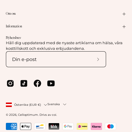
Om oss
Information
Nyhetsbrev
Håll dig uppdaterad med de nyaste artiklarna om hälsa, våra
kosttillskott och exklusiva erbjudandena.
Prenumerera
på
vårt
nyhetsbrev
Land
Språk
Svenska
Österrike (EUR €)
© 2026,
Celloptimum
.
Drivs av
coi
.