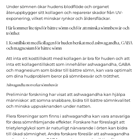
Under sömnen ökar hudens blodflöde och organet
återuppbygger sitt kollagen och reparerar skador från UV-
exponering, vilket minskar rynkor och åldersfläckar.
Här kommer lite tips för bättre sömn och för att minska sömnbesvär och
trötthet
1. Kosttillskott med kollagen för huden berikat med ashwagandha, GABA
och magnesium för bättre sömn
Att inta ett kosttillskott med kollagen är bra för huden och att
inta ett kollagentillskott som innehåller ashwagandha, GABA
och magnesium som bidrar till bättre sömn, kan vara optimalt
om dina hudproblem beror på sömnbesvär och trötthet.
Ashwagandha motverkar sömnbesvär
Preliminär forskning har visat att ashwagandha kan hjälpa
människor: att somna snabbare, bidra till bättre sömnkvalitet
och minska uppvaknanden under natten.
Flera föreningar som finns i ashwagandha kan vara ansvariga
för dess sömnfrämjande effekter. Forskare har föreslagit att
trietylenglykol som är naturligt närvarande i örten kan bidra
till ökad sömnighet. Andra forskare föreslår att ashwagandha