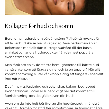
Kollagen för hud och sömn
Beror dina hudproblem på dålig sömn? Vi gör så mycket för
att få vår hud ska se bra ut varje dag. Våra badrumsskåp är
belamrade med allt från 10-stegs hudvård till det bästa
sminket och andra hudprodukter från de mest populära
skönhetsmärkena.
Men tänk om en av de största hemligheterna till bättre hud
var så enkel som att lägga sig ner och ta en tupplur? När allt
kommer omkring slutar vår kropp aldrig att fungera - speciellt
inte när vi sover.
Det finns viss forskning och vetenskap bakom begreppet
skönhetssömn. Sömn är superviktigt när det kommer till
återhämtning, och det gäller även din hud!
Även om du inte helt bör överge din hudvårdsrutin när du är
vaken till förmån för att få fler sömntimmar, så finns det några