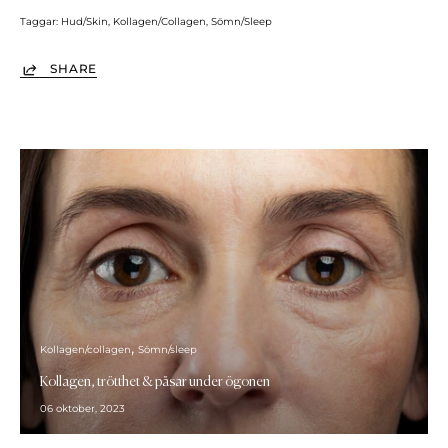
Taggar:
Hud/Skin
Kollagen/Collagen
Sömn/Sleep
SHARE
Kollagen/collagen
Sömn/sleep
Kollagen, trötthet & påsar under ögonen
06 oktober, 2023