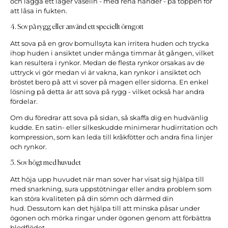
och lägga ett lager vaselin - med rena händer - på toppen för
att låsa in fukten.
4. Sov på rygg eller använd ett speciellt örngott
Att sova på en grov bomullsyta kan irritera huden och trycka
ihop huden i ansiktet under många timmar åt gången, vilket
kan resultera i rynkor. Medan de flesta rynkor orsakas av de
uttryck vi gör medan vi är vakna, kan rynkor i ansiktet och
bröstet bero på att vi sover på magen eller sidorna.
En enkel
lösning på detta är att sova på rygg - vilket också har andra
fördelar.
Om du föredrar att sova på sidan, så skaffa dig en hudvänlig
kudde. En satin- eller silkeskudde minimerar hudirritation och
kompression, som kan leda till kråkfötter och andra fina linjer
och rynkor.
5. Sov högt med huvudet
Att höja upp huvudet när man sover har visat sig hjälpa till
med snarkning, sura uppstötningar eller andra problem som
kan störa kvaliteten på din sömn och därmed din
hud. Dessutom kan det hjälpa till att minska påsar under
ögonen och mörka ringar under ögonen genom att förbättra
blodflödet.