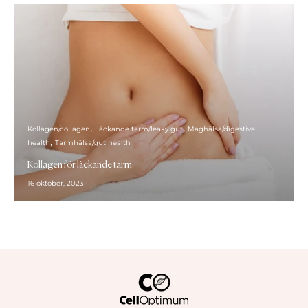
Kollagen/collagen
Läckande tarm/leaky gut
Maghälsa/digestive
health
Tarmhälsa/gut health
Kollagen för läckande tarm
16 oktober, 2023