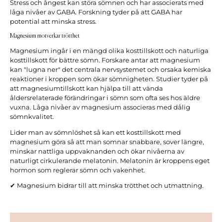
Stress och ångest kan störa sömnen och har associerats med
låga nivåer av GABA. Forskning tyder på att GABA har
potential att minska stress.
Magnesium motverkar trötthet
Magnesium ingår i en mängd olika kosttillskott och naturliga
kosttillskott för bättre sömn. Forskare antar att magnesium
kan "lugna ner" det centrala nervsystemet och orsaka kemiska
reaktioner i kroppen som ökar sömnigheten. Studier tyder på
att magnesiumtillskott kan hjälpa till att vända
åldersrelaterade förändringar i sömn som ofta ses hos äldre
vuxna. Låga nivåer av magnesium associeras med dålig
sömnkvalitet.
Lider man av sömnlöshet så kan ett kosttillskott med
magnesium göra så att man somnar snabbare, sover längre,
minskar nattliga uppvaknanden och ökar nivåerna av
naturligt cirkulerande melatonin. Melatonin är kroppens eget
hormon som reglerar sömn och vakenhet.
✔ Magnesium bidrar till att minska trötthet och utmattning.