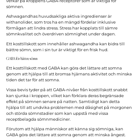
verkar på kroppens GABA-receptorer som är viktiga för
sömnen.
Ashwagandhas huvudsakliga aktiva ingredienser är
withanolider, som tros ha en mängd fördelar inklusive
förmågan att lindra stress. Stress har kopplats till sämre
sömnkvalitet och överdriven sömnighet under dagen.
Ett kosttillskott som innehåller ashwagandha kan bidra till
bättre sömn, som i sin tur är viktigt för en frisk hud.
GABA för bättre sömn
Ett kosttillskott med GABA kan göra det lättare att somna
genom att hjälpa till att bromsa hjärnans aktivitet och minska
tiden det tar för att somna.
Vissa bevis tyder på att GABA-nivåer från kosttillskott snabbt
kan sjunka i kroppen, vilket kan förklara deras begränsade
effekt på sömnen senare på natten. Samtidigt kan detta
hjälpa till att undvika problemen med dåsighet på morgonen
och störda sömnstadier som kan uppstå med vissa
receptbelagda sömnmediciner.
Förutom att hjälpa människor att känna sig sömniga, kan
GABA göra det lättare att somna genom att minska ångest.