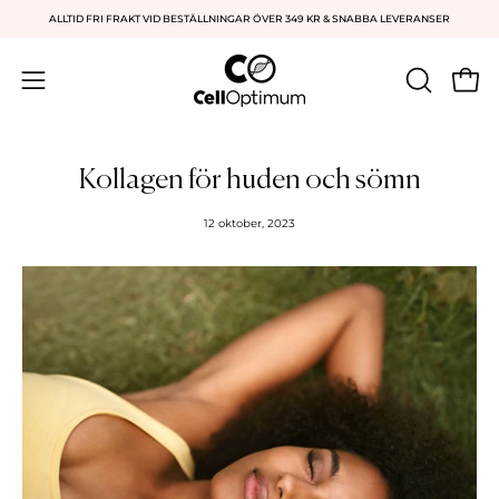
Hoppa
ALLTID FRI FRAKT VID BESTÄLLNINGAR ÖVER 349 KR & SNABBA LEVERANSER
till
innehåll
Öppn
ÖPPNA
Öppna
SÖKFÄLT
navigationsmeny
Kollagen för huden och sömn
12 oktober, 2023