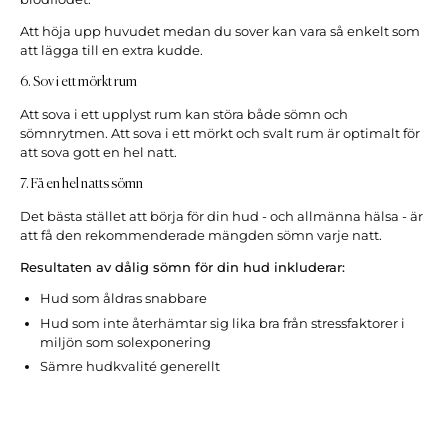
Att höja upp huvudet medan du sover kan vara så enkelt som
att lägga till en extra kudde.
6. Sov i ett mörkt rum
Att sova i ett upplyst rum kan störa både sömn och
sömnrytmen. Att sova i ett mörkt och svalt rum är optimalt för
att sova gott en hel natt.
7. Få en hel natts sömn
Det bästa stället att börja för din hud - och allmänna hälsa - är
att få den rekommenderade mängden sömn varje natt.
Resultaten av dålig sömn för din hud inkluderar:
Hud som åldras snabbare
Hud som inte återhämtar sig lika bra från stressfaktorer i
miljön som solexponering
Sämre hudkvalité generellt