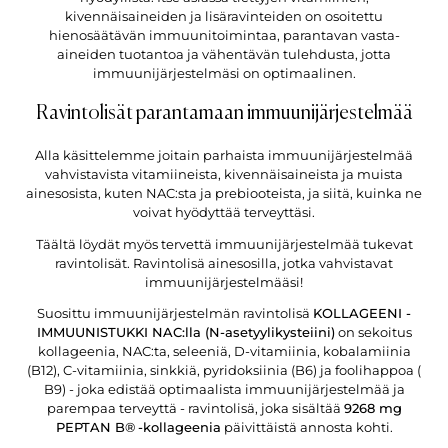
kivennäisaineiden ja lisäravinteiden on osoitettu
hienosäätävän immuunitoimintaa, parantavan vasta-
aineiden tuotantoa ja vähentävän tulehdusta, jotta
immuunijärjestelmäsi on optimaalinen.
Ravintolisät parantamaan immuunijärjestelmää
Alla käsittelemme joitain parhaista immuunijärjestelmää
vahvistavista vitamiineista, kivennäisaineista ja muista
ainesosista, kuten NAC:sta ja prebiooteista, ja siitä, kuinka ne
voivat hyödyttää terveyttäsi.
Täältä löydät myös tervettä immuunijärjestelmää tukevat
ravintolisät. Ravintolisä ainesosilla, jotka vahvistavat
immuunijärjestelmääsi!
Suosittu immuunijärjestelmän ravintolisä
KOLLAGEENI -
IMMUUNISTUKKI NAC:lla (N-asetyylikysteiini)
on sekoitus
kollageenia, NAC:ta, seleeniä, D-vitamiinia, kobalamiinia
(B12), C-vitamiinia, sinkkiä, pyridoksiinia (B6) ja foolihappoa (
B9) - joka edistää optimaalista immuunijärjestelmää ja
parempaa terveyttä - ravintolisä, joka sisältää
9268 mg
PEPTAN B®
-kollageenia
päivittäistä annosta kohti.