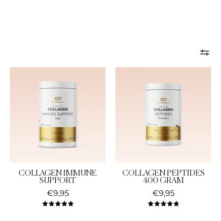
collagen
collagen
immune
peptides
support
kollagenpepti
COLLAGEN IMMUNE
COLLAGEN PEPTIDES
SUPPORT
400 GRAM
€9,95
€9,95
5.0
4.9