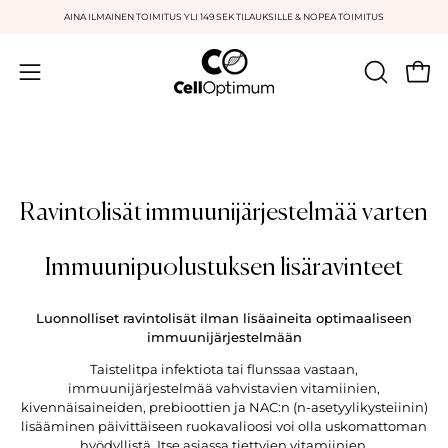
Siirry
AINA ILMAINEN TOIMITUS YLI 149 SEK TILAUKSILLE & NOPEA TOIMITUS
sisältöön
Avaa 
AVAA
Avaa
HAKUKE
navigointivalikko
Ravintolisät immuunijärjestelmää varten
Immuunipuolustuksen lisäravinteet
Luonnolliset ravintolisät ilman lisäaineita optimaaliseen
immuunijärjestelmään
Taistelitpa infektiota tai flunssaa vastaan,
immuunijärjestelmää vahvistavien vitamiinien,
kivennäisaineiden, prebioottien ja NAC:n (n-asetyylikysteiinin)
lisääminen päivittäiseen ruokavalioosi voi olla uskomattoman
hyödyllistä. Itse asiassa tiettyjen vitamiinien,